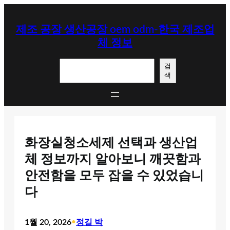
콘
텐
제조 공장 생산공장 oem odm-한국 제조업
츠
체 정보
로
바
검
로
검
색
색
가
기
화장실청소세제 선택과 생산업
체 정보까지 알아보니 깨끗함과
안전함을 모두 잡을 수 있었습니
다
1월 20, 2026
•
정길 박