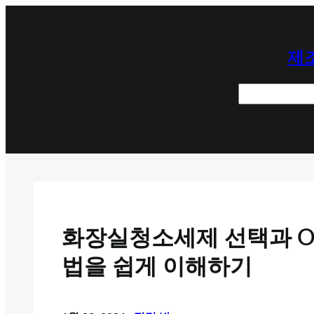
콘
텐
제조
츠
로
검
바
색
로
가
기
화장실청소세제 선택과 O
법을 쉽게 이해하기