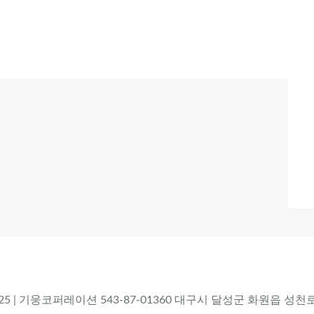
 2025 | 기웅코퍼레이션 543-87-01360 대구시 달성군 화원읍 성천로