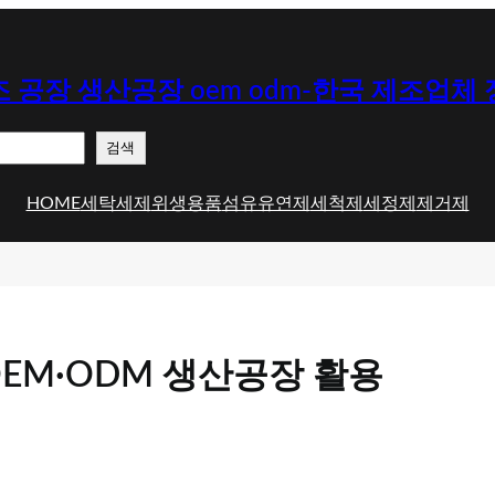
 공장 생산공장 oem odm-한국 제조업체
검색
HOME
세탁세제
위생용품
섬유유연제
세척제
세정제
제거제
EM·ODM 생산공장 활용