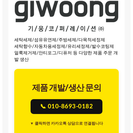
세탁세제/섬유유연제/주방세제/다목적세정제
세탁향수/자동차용세정제/유리세정제/발수코팅제
얼룩제거제/안티포그/디퓨저 등 다양한 제품 주문 개
발 생산
제품 개발/생산 문의
📞 010-8693-0182
▼ 클릭하면 카카오톡 상담으로 연결됩니다