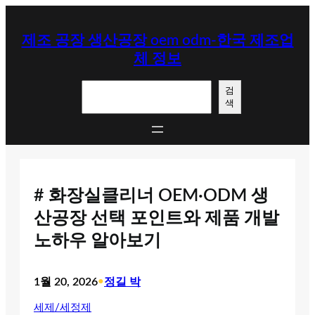
콘
텐
제조 공장 생산공장 oem odm-한국 제조업
츠
체 정보
로
바
검
로
검
색
색
가
기
# 화장실클리너 OEM·ODM 생
산공장 선택 포인트와 제품 개발
노하우 알아보기
1월 20, 2026
•
정길 박
세제/세정제