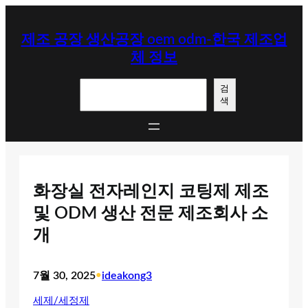
콘
텐
제조 공장 생산공장 oem odm-한국 제조업
츠
체 정보
로
바
검
로
검
색
색
가
기
화장실 전자레인지 코팅제 제조
및 ODM 생산 전문 제조회사 소
개
7월 30, 2025
•
ideakong3
세제/세정제