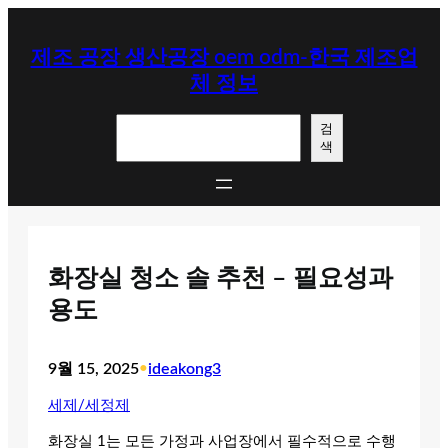
콘
텐
제조 공장 생산공장 oem odm-한국 제조업
츠
체 정보
로
바
검
로
검
색
색
가
기
화장실 청소 솔 추천 – 필요성과
용도
9월 15, 2025
•
ideakong3
세제/세정제
화장실 1는 모든 가정과 사업장에서 필수적으로 수행