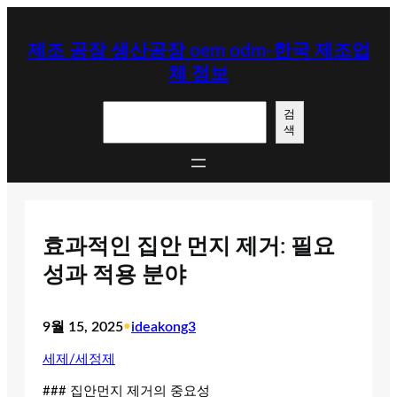
콘
텐
제조 공장 생산공장 oem odm-한국 제조업
츠
체 정보
로
바
검
로
검
색
색
가
기
효과적인 집안 먼지 제거: 필요
성과 적용 분야
9월 15, 2025
•
ideakong3
세제/세정제
### 집안먼지 제거의 중요성