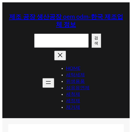
콘
텐
제조 공장 생산공장 oem odm-한국 제조업
츠
체 정보
로
바
검
로
검
색
색
가
기
HOME
세탁세제
위생용품
섬유유연제
세척제
세정제
제거제