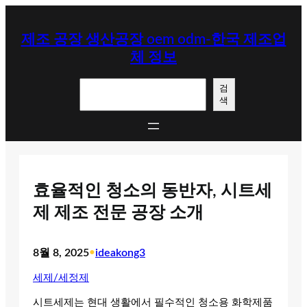
콘
텐
제조 공장 생산공장 oem odm-한국 제조업
츠
체 정보
로
바
검
로
검
색
색
가
기
효율적인 청소의 동반자, 시트세
제 제조 전문 공장 소개
8월 8, 2025
•
ideakong3
세제/세정제
시트세제는 현대 생활에서 필수적인 청소용 화학제품