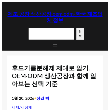
콘
텐
제조 공장 생산공장 oem odm-한국 제조업
츠
체 정보
로
바
검
로
검
색
색
가
기
후드기름분해제 제대로 알기,
OEM·ODM 생산공장과 함께 알
아보는 선택 기준
1월 20, 2026
•
정길 박
세제/세정제