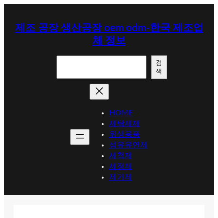
콘
텐
제조 공장 생산공장 oem odm-한국 제조업
츠
체 정보
로
바
검
로
검
색
색
가
기
HOME
세탁세제
위생용품
섬유유연제
세척제
세정제
제거제