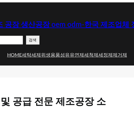
 공장 생산공장 oem odm-한국 제조업체
검색
HOME
세탁세제
위생용품
섬유유연제
세척제
세정제
제거제
 및 공급 전문 제조공장 소