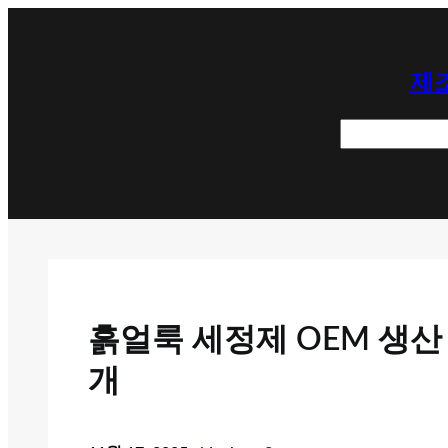
콘
텐
제조
츠
로
검
바
색
로
가
기
흙얼룩 세정제 OEM 생산
개