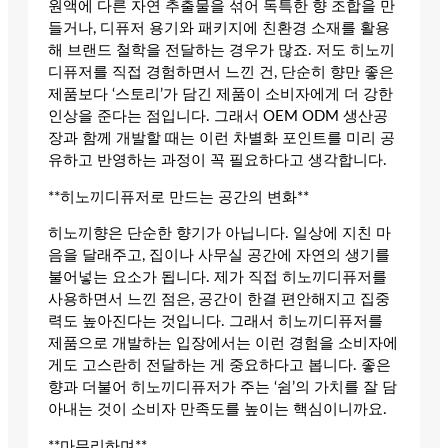
원액에 다른 자연 추출물을 섞어 독특한 향 조합을 만
들거나, 디퓨저 용기와 패키지에 친환경 소재를 활용
해 브랜드 철학을 전달하는 경우가 많죠. 저도 히노끼
디퓨저를 직접 경험하면서 느낀 건, 단순히 향만 좋은
제품보다 ‘스토리’가 담긴 제품이 소비자에게 더 강한
인상을 준다는 점입니다. 그래서 OEM ODM 생산공
장과 함께 개발할 때는 이런 차별화 포인트를 미리 공
유하고 반영하는 과정이 꼭 필요하다고 생각합니다.
**히노끼디퓨저로 만드는 공간의 변화**
히노끼향은 단순한 향기가 아닙니다. 일상에 지친 마
음을 달래주고, 집이나 사무실 공간에 자연의 생기를
불어넣는 요소가 됩니다. 제가 직접 히노끼디퓨저를
사용하면서 느낀 점은, 공간이 한결 편안해지고 집중
력도 높아진다는 것입니다. 그래서 히노끼디퓨저를
제품으로 개발하는 입장에서는 이런 경험을 소비자에
게도 고스란히 전달하는 게 중요하다고 봅니다. 좋은
향과 더불어 히노끼디퓨저가 주는 ‘쉼’의 가치를 잘 담
아내는 것이 소비자 만족도를 높이는 핵심이니까요.
**마무리하며**