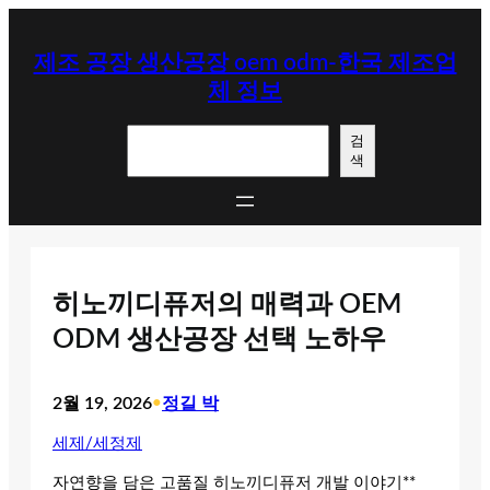
콘
텐
제조 공장 생산공장 oem odm-한국 제조업
츠
체 정보
로
바
검
로
검
색
색
가
기
히노끼디퓨저의 매력과 OEM
ODM 생산공장 선택 노하우
2월 19, 2026
•
정길 박
세제/세정제
자연향을 담은 고품질 히노끼디퓨저 개발 이야기**