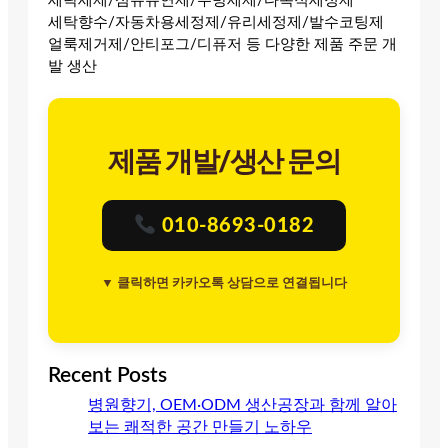
세탁세제/섬유유연제/주방세제/다목적세정제
세탁향수/자동차용세정제/유리세정제/발수코팅제
얼룩제거제/안티포그/디퓨저 등 다양한 제품 주문 개
발 생산
제품 개발/생산 문의
010-8693-0182
▼ 클릭하면 카카오톡 상담으로 연결됩니다
Recent Posts
병원향기, OEM·ODM 생산공장과 함께 알아
보는 쾌적한 공간 만들기 노하우