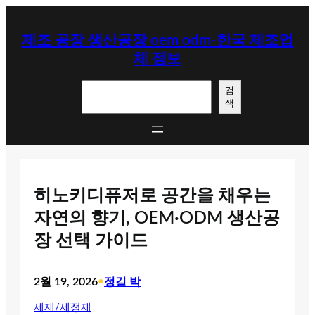
콘
텐
제조 공장 생산공장 oem odm-한국 제조업
츠
체 정보
로
바
검
로
검
색
색
가
기
히노키디퓨저로 공간을 채우는
자연의 향기, OEM·ODM 생산공
장 선택 가이드
2월 19, 2026
•
정길 박
세제/세정제