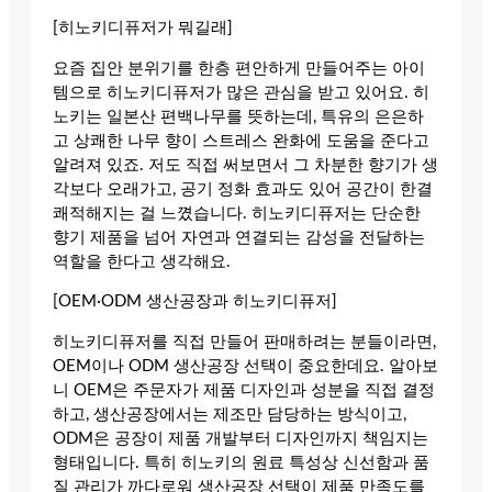
[히노키디퓨저가 뭐길래]
요즘 집안 분위기를 한층 편안하게 만들어주는 아이
템으로 히노키디퓨저가 많은 관심을 받고 있어요. 히
노키는 일본산 편백나무를 뜻하는데, 특유의 은은하
고 상쾌한 나무 향이 스트레스 완화에 도움을 준다고
알려져 있죠. 저도 직접 써보면서 그 차분한 향기가 생
각보다 오래가고, 공기 정화 효과도 있어 공간이 한결
쾌적해지는 걸 느꼈습니다. 히노키디퓨저는 단순한
향기 제품을 넘어 자연과 연결되는 감성을 전달하는
역할을 한다고 생각해요.
[OEM·ODM 생산공장과 히노키디퓨저]
히노키디퓨저를 직접 만들어 판매하려는 분들이라면,
OEM이나 ODM 생산공장 선택이 중요한데요. 알아보
니 OEM은 주문자가 제품 디자인과 성분을 직접 결정
하고, 생산공장에서는 제조만 담당하는 방식이고,
ODM은 공장이 제품 개발부터 디자인까지 책임지는
형태입니다. 특히 히노키의 원료 특성상 신선함과 품
질 관리가 까다로워 생산공장 선택이 제품 만족도를