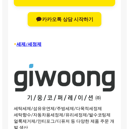
카카오톡 상담 시작하기
•
세제/세정제
세탁세제/섬유유연제/주방세제/다목적세정제
세탁향수/자동차용세정제/유리세정제/발수코팅제
얼룩제거제/안티포그/디퓨저 등 다양한 제품 주문 개
발 생산