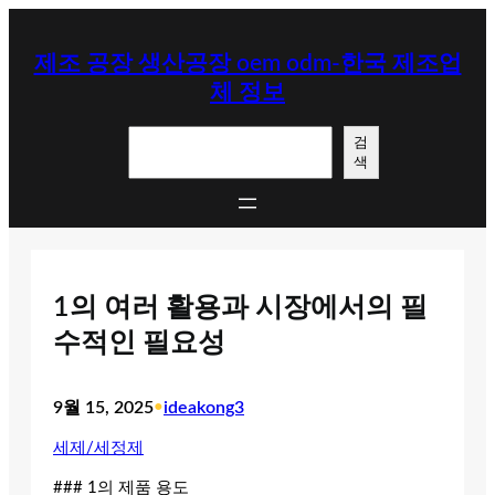
콘
텐
제조 공장 생산공장 oem odm-한국 제조업
츠
체 정보
로
바
검
로
검
색
색
가
기
1의 여러 활용과 시장에서의 필
수적인 필요성
9월 15, 2025
•
ideakong3
세제/세정제
### 1의 제품 용도