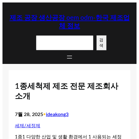
콘
텐
제조 공장 생산공장 oem odm-한국 제조업
츠
체 정보
로
바
검
로
검
색
색
가
기
1종세척제 제조 전문 제조회사
소개
7월 28, 2025
•
ideakong3
세제/세정제
1종1 다양한 산업 및 생활 환경에서 1 사용되는 세정