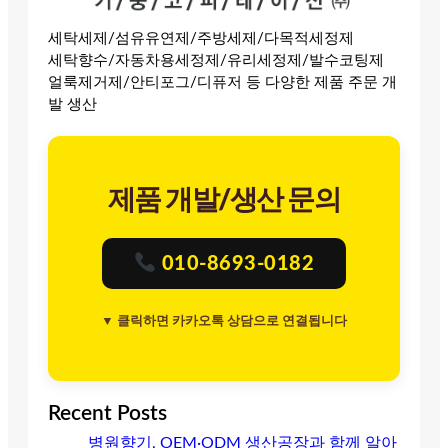
세탁세제/섬유유연제/주방세제/다목적세정제
세탁향수/자동차용세정제/유리세정제/발수코팅제
얼룩제거제/안티포그/디퓨저 등 다양한 제품 주문 개
발 생산
제품 개발/생산 문의
010-8693-0182
▼ 클릭하면 카카오톡 상담으로 연결됩니다
Recent Posts
병원향기, OEM·ODM 생산공장과 함께 알아