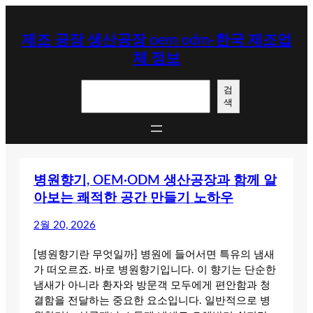
콘
텐
제조 공장 생산공장 oem odm-한국 제조업
츠
체 정보
로
바
검
로
검
색
색
가
기
병원향기, OEM·ODM 생산공장과 함께 알
아보는 쾌적한 공간 만들기 노하우
2월 20, 2026
[병원향기란 무엇일까] 병원에 들어서면 특유의 냄새
가 떠오르죠. 바로 병원향기입니다. 이 향기는 단순한
냄새가 아니라 환자와 방문객 모두에게 편안함과 청
결함을 전달하는 중요한 요소입니다. 일반적으로 병