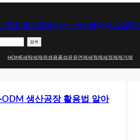
 공장 생산공장 oem odm-한국 제조업체
검색
HOME
세탁세제
위생용품
섬유유연제
세척제
세정제
제거제
·ODM 생산공장 활용법 알아