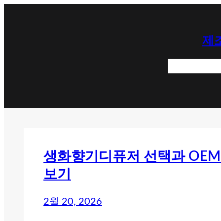
콘
텐
제조
츠
로
검
바
색
로
가
기
생화향기디퓨저 선택과 OEM
보기
2월 20, 2026