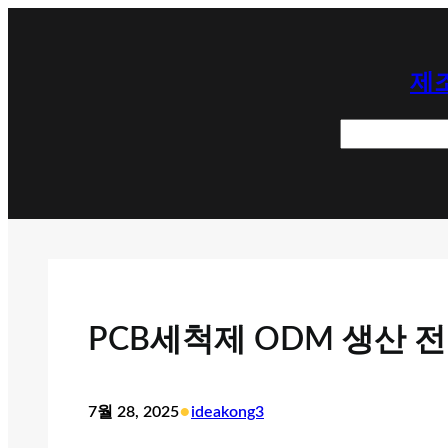
콘
텐
제조
츠
로
검
바
색
로
가
기
PCB세척제 ODM 생산 
•
7월 28, 2025
ideakong3