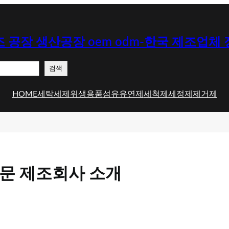
 공장 생산공장 oem odm-한국 제조업체
검색
HOME
세탁세제
위생용품
섬유유연제
세척제
세정제
제거제
전문 제조회사 소개