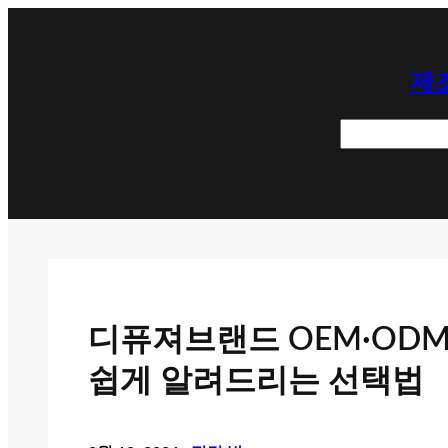
콘
텐
제조
츠
로
검
바
색
로
가
기
디퓨져브랜드 OEM·ODM
쉽게 알려드리는 선택법