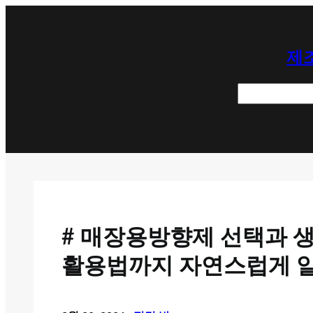
콘
텐
제조
츠
로
검
바
색
로
가
기
# 매장용방향제 선택과 생
활용법까지 자연스럽게 