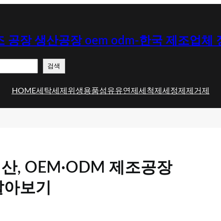
 공장 생산공장 oem odm-한국 제조업체
검색
HOME
세탁세제
위생용품
섬유유연제
세척제
세정제
제거제
산, OEM·ODM 제조공장
알아보기