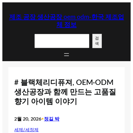
콘
텐
제조 공장 생산공장 oem odm-한국 제조업
츠
체 정보
로
바
검
로
검
색
색
가
기
# 블랙체리디퓨져, OEM·ODM
생산공장과 함께 만드는 고품질
향기 아이템 이야기
2월 20, 2026
•
정길 박
세제/세정제