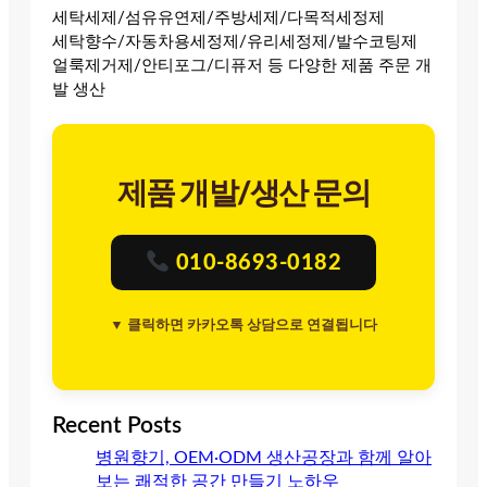
세탁세제/섬유유연제/주방세제/다목적세정제
세탁향수/자동차용세정제/유리세정제/발수코팅제
얼룩제거제/안티포그/디퓨저 등 다양한 제품 주문 개
발 생산
제품 개발/생산 문의
010-8693-0182
▼ 클릭하면 카카오톡 상담으로 연결됩니다
Recent Posts
병원향기, OEM·ODM 생산공장과 함께 알아
보는 쾌적한 공간 만들기 노하우