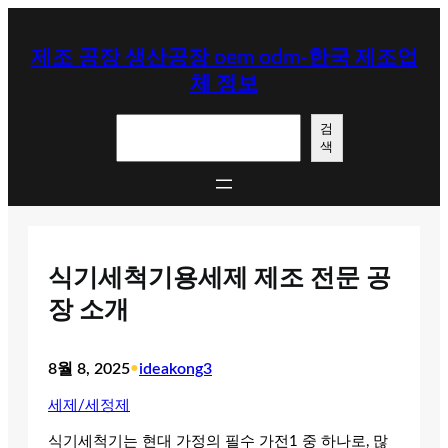
콘
텐
제조 공장 생산공장 oem odm-한국 제조업
츠
체 정보
로
바
검
로
검
색
색
가
기
식기세척기용세제 제조 전문 공
장 소개
8월 8, 2025
•
ideakong3
세제/세정제
식기세척기는 현대 가정의 필수 가전1 중 하나로, 많