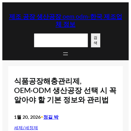
콘
텐
제조 공장 생산공장 oem odm-한국 제조업
츠
체 정보
로
바
검
로
검
색
색
가
기
식품공장해충관리제,
OEM·ODM 생산공장 선택 시 꼭
알아야 할 기본 정보와 관리법
1월 20, 2026
•
정길 박
세제/세정제