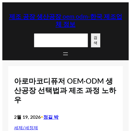
콘
텐
제조 공장 생산공장 oem odm-한국 제조업
츠
체 정보
로
바
검
로
검
색
색
가
기
아로마코디퓨저 OEM·ODM 생
산공장 선택법과 제조 과정 노하
우
2월 19, 2026
•
정길 박
세제/세정제