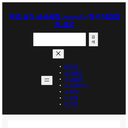
콘
텐
제조 공장 생산공장 oem odm-한국 제조업
츠
체 정보
로
바
검
로
검
색
색
가
기
HOME
세탁세제
위생용품
섬유유연제
세척제
세정제
제거제