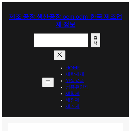
콘
텐
제조 공장 생산공장 oem odm-한국 제조업
츠
체 정보
로
바
검
로
검
색
색
가
기
HOME
세탁세제
위생용품
섬유유연제
세척제
세정제
제거제