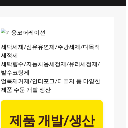
세탁세제/섬유유연제/주방세제/다목적
세정제
세탁향수/자동차용세정제/유리세정제/
발수코팅제
얼룩제거제/안티포그/디퓨저 등 다양한
제품 주문 개발 생산
제품 개발/생산