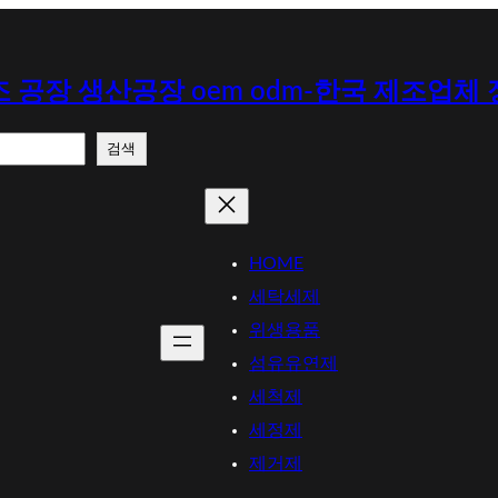
 공장 생산공장 oem odm-한국 제조업체
검색
HOME
세탁세제
위생용품
섬유유연제
세척제
세정제
제거제