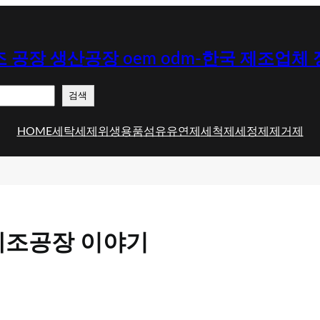
 공장 생산공장 oem odm-한국 제조업체
검색
HOME
세탁세제
위생용품
섬유유연제
세척제
세정제
제거제
제조공장 이야기