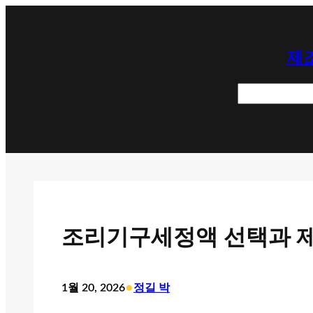
콘
텐
제조
츠
로
검
바
색
로
가
기
조리기구세정액 선택과 
•
1월 20, 2026
정길 박