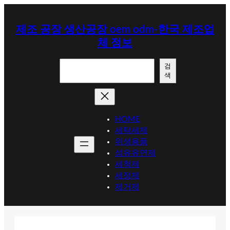
콘
텐
제조 공장 생산공장 oem odm-한국 제조업
츠
체 정보
로
바
검
로
검
색
색
가
기
HOME
세탁세제
위생용품
섬유유연제
세척제
세정제
제거제