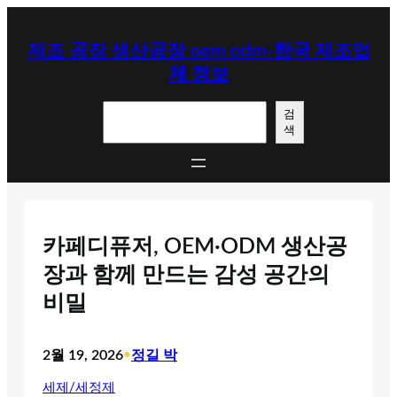
콘
텐
제조 공장 생산공장 oem odm-한국 제조업
츠
체 정보
로
바
검
로
검
색
색
가
기
카페디퓨저, OEM·ODM 생산공
장과 함께 만드는 감성 공간의
비밀
2월 19, 2026
•
정길 박
세제/세정제