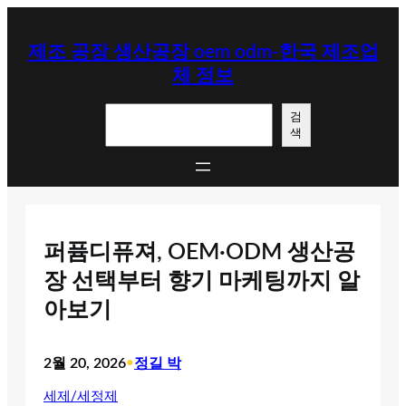
콘
텐
제조 공장 생산공장 oem odm-한국 제조업
츠
체 정보
로
바
검
로
검
색
색
가
기
퍼퓸디퓨져, OEM·ODM 생산공
장 선택부터 향기 마케팅까지 알
아보기
2월 20, 2026
•
정길 박
세제/세정제