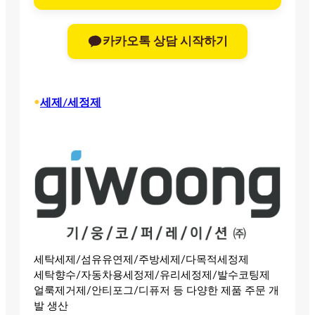
카카오톡 상담 시작하기
•
세제/세정제
세탁세제/섬유유연제/주방세제/다목적세정제
세탁향수/자동차용세정제/유리세정제/발수코팅제
얼룩제거제/안티포그/디퓨저 등 다양한 제품 주문 개
발 생산