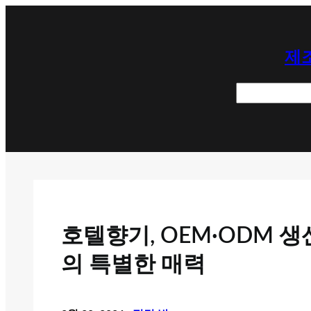
콘
텐
제조
츠
로
검
바
색
로
가
기
호텔향기, OEM·ODM 
의 특별한 매력