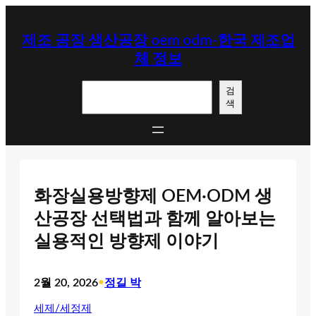
콘
텐
제조 공장 생산공장 oem odm-한국 제조업
츠
체 정보
로
바
검
로
검
색
색
가
기
화장실용방향제 OEM·ODM 생
산공장 선택법과 함께 알아보는
실용적인 방향제 이야기
2월 20, 2026
•
정길 박
세제/세정제