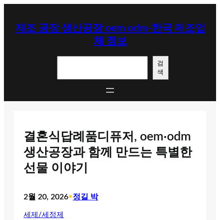
콘
텐
제조 공장 생산공장 oem odm-한국 제조업
츠
체 정보
로
바
검
로
검
색
색
가
기
결혼식답례품디퓨저, oem·odm
생산공장과 함께 만드는 특별한
선물 이야기
2월 20, 2026
•
정길 박
세제/세정제