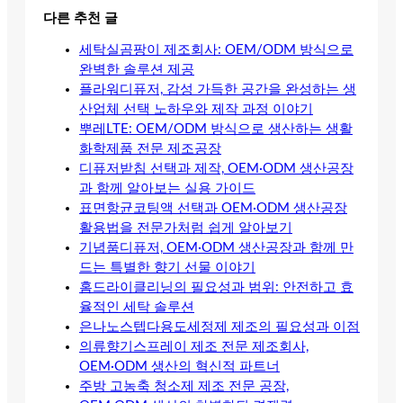
다른 추천 글
세탁실곰팡이 제조회사: OEM/ODM 방식으로
완벽한 솔루션 제공
플라워디퓨저, 감성 가득한 공간을 완성하는 생
산업체 선택 노하우와 제작 과정 이야기
뿌레LTE: OEM/ODM 방식으로 생산하는 생활
화학제품 전문 제조공장
디퓨저받침 선택과 제작, OEM·ODM 생산공장
과 함께 알아보는 실용 가이드
표면항균코팅액 선택과 OEM·ODM 생산공장
활용법을 전문가처럼 쉽게 알아보기
기념품디퓨저, OEM·ODM 생산공장과 함께 만
드는 특별한 향기 선물 이야기
홈드라이클리닝의 필요성과 범위: 안전하고 효
율적인 세탁 솔루션
은나노스텝다용도세정제 제조의 필요성과 이점
의류향기스프레이 제조 전문 제조회사,
OEM·ODM 생산의 혁신적 파트너
주방 고농축 청소제 제조 전문 공장,