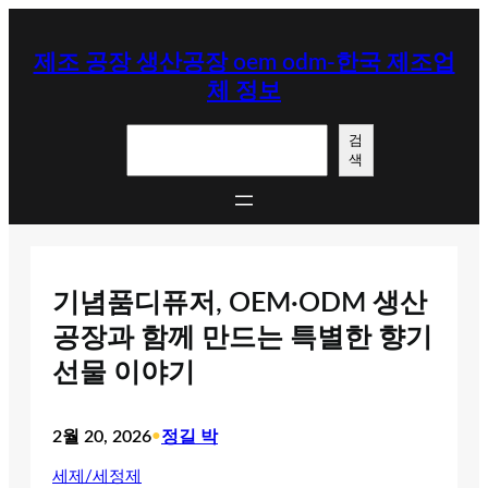
콘
텐
제조 공장 생산공장 oem odm-한국 제조업
츠
체 정보
로
바
검
로
검
색
색
가
기
기념품디퓨저, OEM·ODM 생산
공장과 함께 만드는 특별한 향기
선물 이야기
2월 20, 2026
•
정길 박
세제/세정제