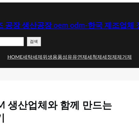
 공장 생산공장 oem odm-한국 제조업체
검색
HOME
세탁세제
위생용품
섬유유연제
세척제
세정제
제거제
M 생산업체와 함께 만드는
기