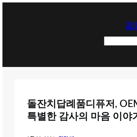
콘
텐
제조
츠
로
검
바
색
로
가
기
돌잔치답례품디퓨저, OE
특별한 감사의 마음 이야