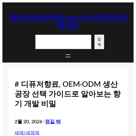
콘
텐
제조 공장 생산공장 oem odm-한국 제조업
츠
체 정보
로
바
검
로
검
색
색
가
기
# 디퓨저향료, OEM·ODM 생산
공장 선택 가이드로 알아보는 향
기 개발 비밀
2월 20, 2026
•
정길 박
세제/세정제