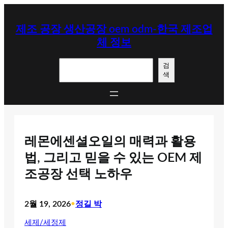
콘
텐
제조 공장 생산공장 oem odm-한국 제조업
츠
체 정보
로
바
검
로
검
색
색
가
기
레몬에센셜오일의 매력과 활용
법, 그리고 믿을 수 있는 OEM 제
조공장 선택 노하우
2월 19, 2026
•
정길 박
세제/세정제