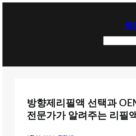
콘
텐
제조
츠
로
검
바
색
로
가
기
방향제리필액 선택과 OEM
전문가가 알려주는 리필액