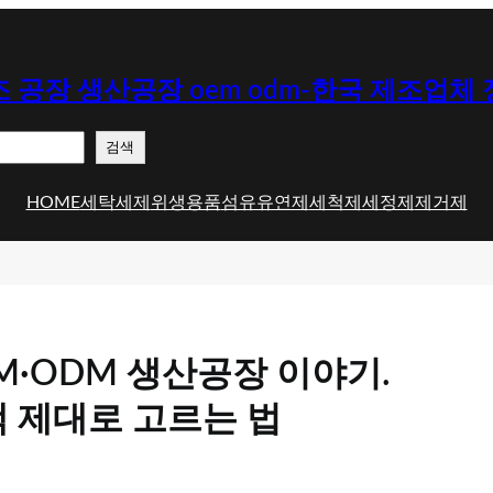
 공장 생산공장 oem odm-한국 제조업체
검색
HOME
세탁세제
위생용품
섬유유연제
세척제
세정제
제거제
·ODM 생산공장 이야기.
 제대로 고르는 법