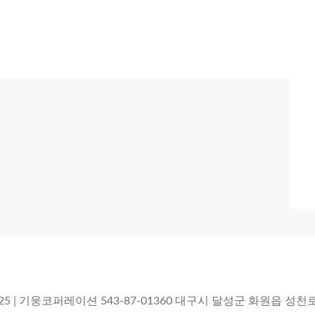
 2025 | 기웅코퍼레이션 543-87-01360 대구시 달성군 화원읍 성천로