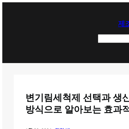
콘
텐
제조
츠
로
검
바
색
로
가
기
변기림세척제 선택과 생산업
방식으로 알아보는 효과적