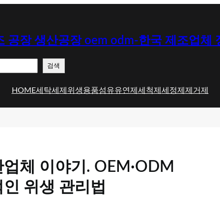
 공장 생산공장 oem odm-한국 제조업체
검색
HOME
세탁세제
위생용품
섬유유연제
세척제
세정제
제거제
체 이야기. OEM·ODM
인 위생 관리법