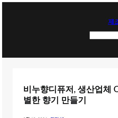
콘
텐
제조
츠
로
검
바
색
로
가
기
비누향디퓨저, 생산업체 O
별한 향기 만들기