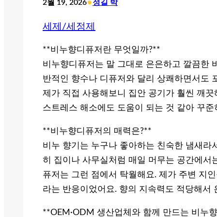
•
2월 19, 2026
정길 박
세제/세정제
**비누향디퓨저란 무엇일까?**
비누향디퓨저는 말 그대로 은은하고 깔끔한 비
반적인 향수나 디퓨저와 달리 상쾌하면서도 포
제가 직접 사용해보니 집안 공기가 훨씬 깨끗
스트레스 해소에도 도움이 되는 것 같아 꾸준
**비누향디퓨저의 매력은?**
비누 향기는 누구나 좋아하는 친숙한 냄새라서
히 집이나 사무실처럼 매일 머무는 공간에서는
퓨저는 그런 점에서 탁월해요. 제가 주변 지인
라는 반응이었어요. 향의 지속력도 적당해서 
**OEM·ODM 생산업체와 함께 만드는 비누