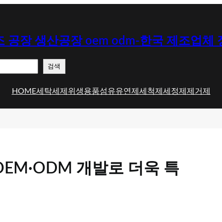
 공장 생산공장 oem odm-한국 제조업체
검색
HOME
세탁세제
위생용품
섬유유연제
세척제
세정제
제거제
EM·ODM 개발로 더욱 특