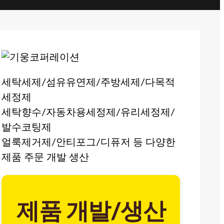
세탁세제/섬유유연제/주방세제/다목적
세정제
세탁향수/자동차용세정제/유리세정제/
발수코팅제
얼룩제거제/안티포그/디퓨저 등 다양한
제품 주문 개발 생산
제품 개발/생산