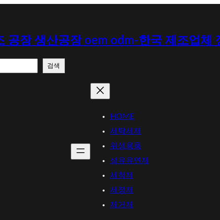
 공장 생산공장 oem odm-한국 제조업체
검색
HOME
세탁세제
위생용품
섬유유연제
세척제
세정제
제거제