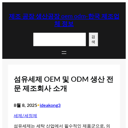
콘
텐
제조 공장 생산공장 oem odm-한국 제조업
츠
체 정보
로
바
검
로
검
색
색
가
기
섬유세제 OEM 및 ODM 생산 전
문 제조회사 소개
8월 8, 2025
•
ideakong3
세제/세정제
섬유세제는 세탁 산업에서 필수적인 제품군으로, 의