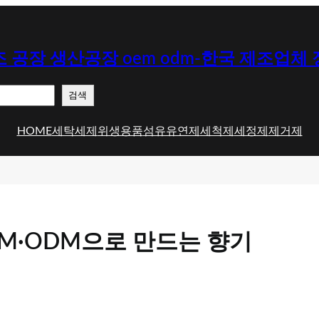
 공장 생산공장 oem odm-한국 제조업체
검색
HOME
세탁세제
위생용품
섬유유연제
세척제
세정제
제거제
M·ODM으로 만드는 향기