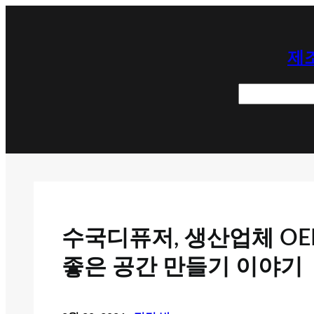
콘
텐
제조
츠
로
검
바
색
로
가
기
수국디퓨저, 생산업체 OE
좋은 공간 만들기 이야기