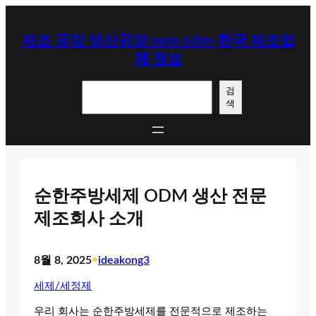
콘
텐
제조 공장 생산공장 oem odm-한국 제조업
츠
체 정보
로
바
검
로
검
색
색
가
기
순한주방세제 ODM 생산 전문
제조회사 소개
8월 8, 2025
•
ideakong3
세제/세정제
우리 회사는 순한주방세제를 전문적으로 제조하는