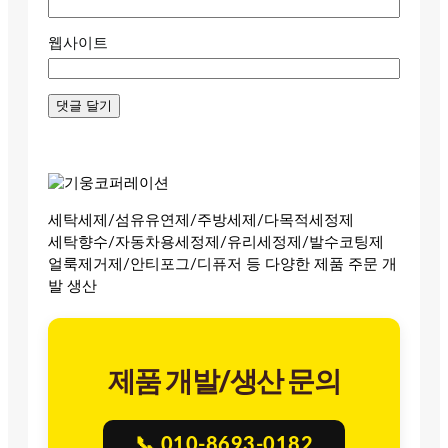
웹사이트
세탁세제/섬유유연제/주방세제/다목적세정제
세탁향수/자동차용세정제/유리세정제/발수코팅제
얼룩제거제/안티포그/디퓨저 등 다양한 제품 주문 개
발 생산
제품 개발/생산 문의
📞 010-8693-0182