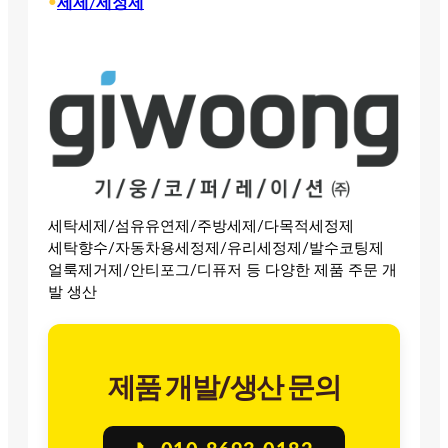
•
세제/세정제
세탁세제/섬유유연제/주방세제/다목적세정제
세탁향수/자동차용세정제/유리세정제/발수코팅제
얼룩제거제/안티포그/디퓨저 등 다양한 제품 주문 개
발 생산
제품 개발/생산 문의