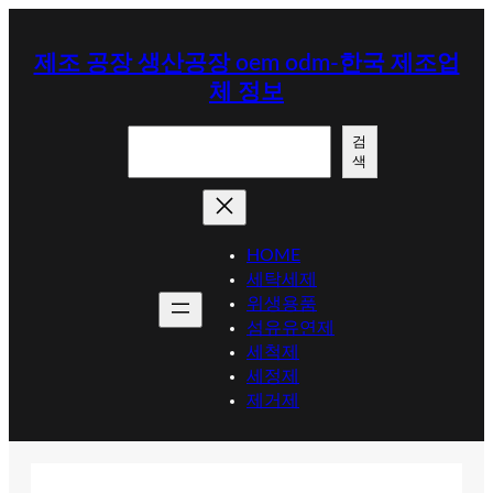
콘
텐
제조 공장 생산공장 oem odm-한국 제조업
츠
체 정보
로
바
검
로
검
색
색
가
기
HOME
세탁세제
위생용품
섬유유연제
세척제
세정제
제거제