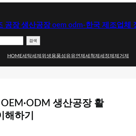
 공장 생산공장 oem odm-한국 제조업체
검색
HOME
세탁세제
위생용품
섬유유연제
세척제
세정제
제거제
OEM·ODM 생산공장 활
 이해하기