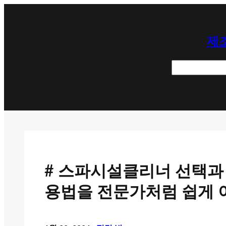
콘
텐
제조
츠
로
검
바
색
로
가
기
# 스파시설클리너 선택과 
용법을 전문가처럼 쉽게