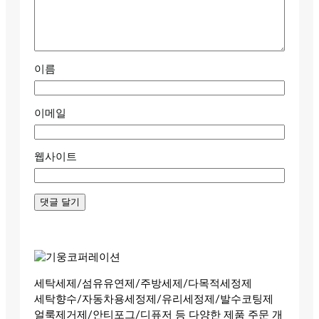
이름
이메일
웹사이트
세탁세제/섬유유연제/주방세제/다목적세정제
세탁향수/자동차용세정제/유리세정제/발수코팅제
얼룩제거제/안티포그/디퓨저 등 다양한 제품 주문 개