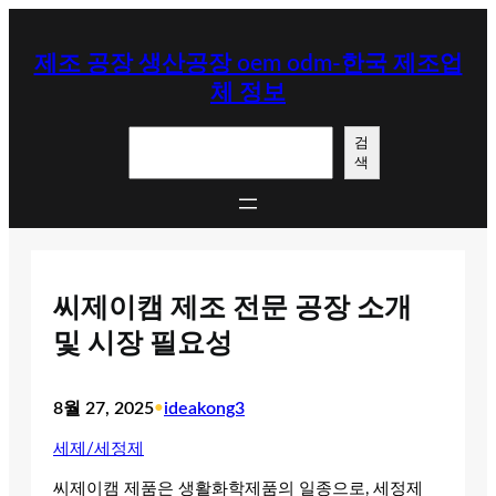
콘
텐
제조 공장 생산공장 oem odm-한국 제조업
츠
체 정보
로
바
검
로
검
색
색
가
기
씨제이캠 제조 전문 공장 소개
및 시장 필요성
8월 27, 2025
•
ideakong3
세제/세정제
씨제이캠 제품은 생활화학제품의 일종으로, 세정제