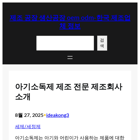
콘
텐
제조 공장 생산공장 oem odm-한국 제조업
츠
체 정보
로
바
검
로
검
색
색
가
기
아기소독제 제조 전문 제조회사
소개
8월 27, 2025
•
ideakong3
세제/세정제
아기소독제는 아기와 어린이가 사용하는 제품에 대한