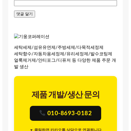
세탁세제/섬유유연제/주방세제/다목적세정제
세탁향수/자동차용세정제/유리세정제/발수코팅제
얼룩제거제/안티포그/디퓨저 등 다양한 제품 주문 개
발 생산
제품 개발/생산 문의
010-8693-0182
▼ 클릭하면 카카오톡 상담으로 연결됩니다