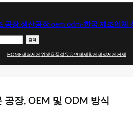
 공장 생산공장 oem odm-한국 제조업체
검색
HOME
세탁세제
위생용품
섬유유연제
세척제
세정제
제거제
공장, OEM 및 ODM 방식