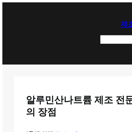
콘
텐
제조
츠
로
검
바
색
로
가
기
알루민산나트륨 제조 전문 
의 장점